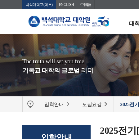
백석대학교(학부)
ENGLISH
中國語
대학
The truth will set you free
기독교 대학의 글로벌 리더
입학안내
모집요강
2025전
2025전
입학안내