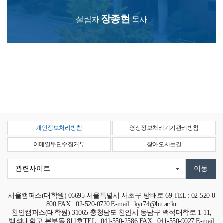
장종현
설립자
목사
개인정보처리방침
영상정보처리기기관리방침
이메일무단수집거부
찾아오시는길
서울캠퍼스(대학원)
06695
서울특별시 서초구 방배로 69
TEL : 02-520-0
800 FAX : 02-520-0720 E-mail : kyr74@bu.ac.kr
천안캠퍼스(대학원)
31065
충청남도 천안시 동남구 백석대학로 1-11,
백석대학교 본부동 811호
TEL : 041-550-2586 FAX : 041-550-9027 E-mail