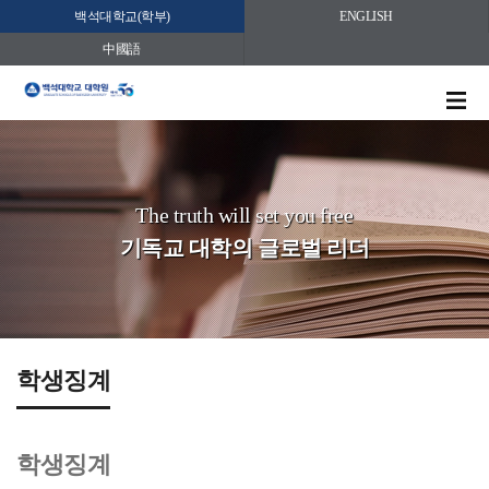
백석대학교(학부)
ENGLISH
中國語
The truth will set you free
기독교 대학의 글로벌 리더
학생징계
학생징계