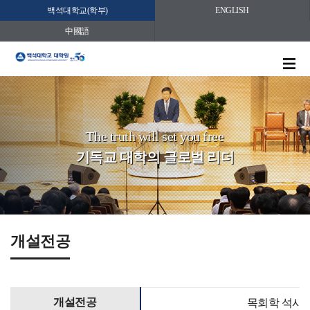
백석대학교(학부)
ENGLISH
中國語
The truth will set you free
기독교 대학의 글로벌 리더
개설전공
개설전공
목회학 석사(M.