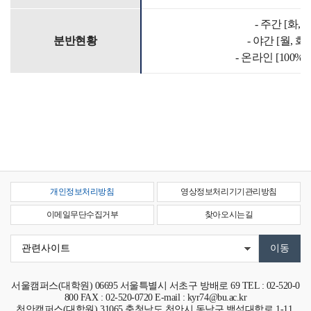
- 주간 [화, 수
분반현황
- 야간 [월, 화,
- 온라인 [100%
개인정보처리방침
영상정보처리기기관리방침
이메일무단수집거부
찾아오시는길
서울캠퍼스(대학원)
06695
서울특별시 서초구 방배로 69
TEL : 02-520-0
800 FAX : 02-520-0720 E-mail : kyr74@bu.ac.kr
천안캠퍼스(대학원)
31065
충청남도 천안시 동남구 백석대학로 1-11,