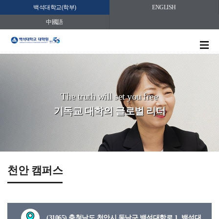
백석대학교(학부)
ENGLISH
中國語
The truth will set you free
기독교 대학의 글로벌 리더
천안 캠퍼스
(31065) 충청남도 천안시 동남구 백석대학로 1, 백석대