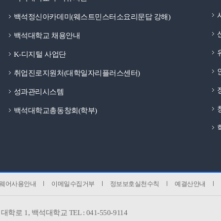
백석정신아카데미(웨스트민스터소요리문답 강해)
백석대학교 채용안내
K-디지털 사업단
취업진로지원처(대학일자리플러스센터)
성과관리시스템
백석대학교총동창회(학부)
웨어사용안내
이메일수집거부
정보보호실천수칙
예결산안내
대학로 1,
백석대학교 TEL : 041-550-9114