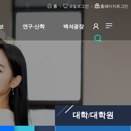
홈
포털로그인
홈페이지로그인
보
연구·산학
백석광장
대학/대학원