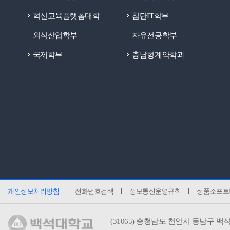
혁신교육플랫폼대학
첨단IT학부
외식산업학부
자유전공학부
국제학부
충남형계약학과
개인정보처리방침
전화번호검색
정보통신운영규칙
정품소프트
(31065)
충청남도 천안시 동남구 백석