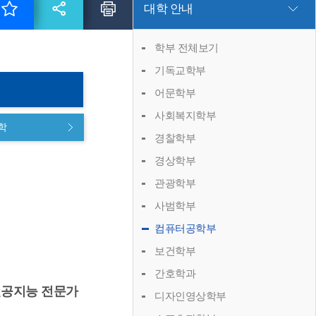
대학 안내
학부 전체보기
기독교학부
어문학부
사회복지학부
학
경찰학부
경상학부
관광학부
사범학부
컴퓨터공학부
보건학부
간호학과
공지능 전문가
디자인영상학부