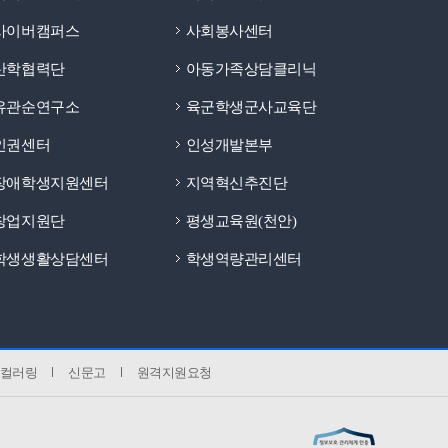
사이버캠퍼스
사회봉사센터
산학협력단
아동가족상담클리닉
유관순연구소
육군학생군사교육단
인권센터
인성개발본부
장애학생지원센터
지역혁신추진단
창업지원단
평생교육원(천안)
학생생활상담센터
학생역량관리센터
컬러링
신문고
원격지원요청