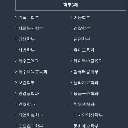
학부(과)
기독교학부
어문학부
사회복지학부
경찰학부
경상학부
관광학부
사범학부
유아교육과
특수교육과
유아특수교육과
특수체육교육과
컴퓨터공학부
보건학부
물리치료학과
안경광학과
응급구조학과
간호학과
치위생학과
작업치료학과
디자인영상학부
스포츠과학부
문화예술학부