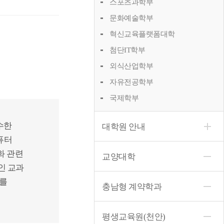
스포츠과학부
문화예술학부
혁신교육플랫폼대학
첨단IT학부
외식산업학부
자유전공학부
국제학부
수한
대학원 안내
퓨터
화 관련
교양대학
인 교과
재를
충남형 계약학과
평생교육원(천안)