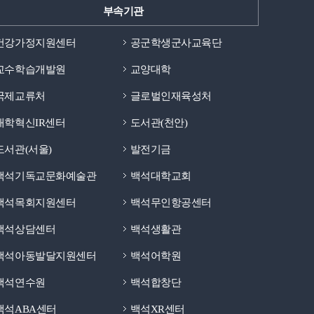
부속기관
건강가정지원센터
공군학생군사교육단
교수학습개발원
교양대학
국제교류처
글로벌인재육성처
대학혁신IR센터
도서관(천안)
도서관(서울)
발전기금
백석기독교문화예술관
백석대학교회
백석목회지원센터
백석무인항공센터
백석상담센터
백석생활관
백석아동발달지원센터
백석어학원
백석연수원
백석합창단
백석ABA센터
백석XR센터