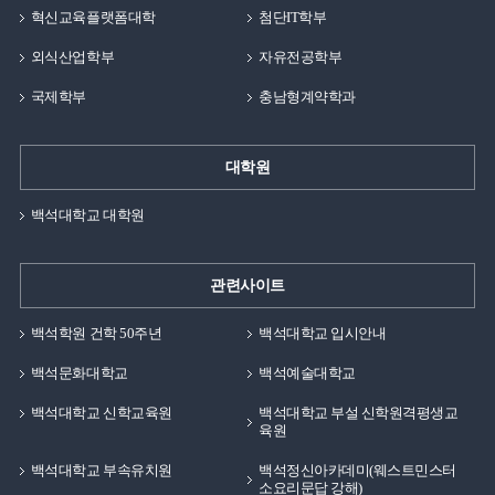
혁신교육플랫폼대학
첨단IT학부
외식산업학부
자유전공학부
국제학부
충남형계약학과
대학원
백석대학교 대학원
관련사이트
백석학원 건학 50주년
백석대학교 입시안내
백석문화대학교
백석예술대학교
백석대학교 신학교육원
백석대학교 부설 신학원격평생교
육원
백석대학교 부속유치원
백석정신아카데미(웨스트민스터
소요리문답 강해)