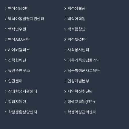
백석상담센터
백석생활관
백석아동발달지원센터
백석어학원
백석연수원
백석합창단
백석ABA센터
백석XR센터
사이버캠퍼스
사회봉사센터
산학협력단
아동가족상담클리닉
유관순연구소
육군학생군사교육단
인권센터
인성개발본부
장애학생지원센터
지역혁신추진단
창업지원단
평생교육원(천안)
학생생활상담센터
학생역량관리센터