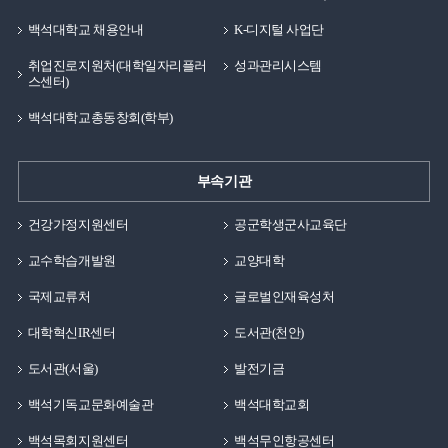
백석대학교 채용안내
K-디지털 사업단
취업진로지원처(대학일자리플러
성과관리시스템
스센터)
백석대학교총동창회(학부)
부속기관
건강가정지원센터
공군학생군사교육단
교수학습개발원
교양대학
국제교류처
글로벌인재육성처
대학혁신IR센터
도서관(천안)
도서관(서울)
발전기금
백석기독교문화예술관
백석대학교회
백석목회지원센터
백석무인항공센터