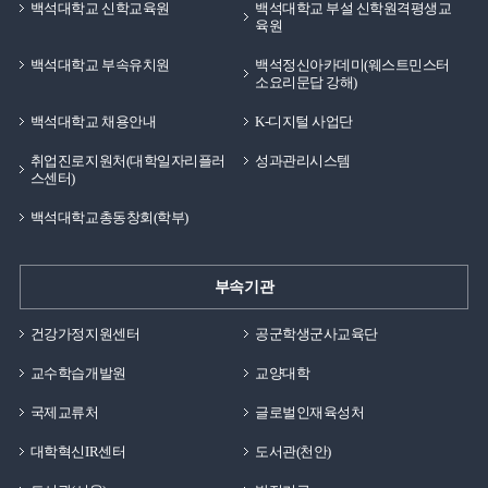
백석대학교 신학교육원
백석대학교 부설 신학원격평생교
육원
백석대학교 부속유치원
백석정신아카데미(웨스트민스터
소요리문답 강해)
백석대학교 채용안내
K-디지털 사업단
취업진로지원처(대학일자리플러
성과관리시스템
스센터)
백석대학교총동창회(학부)
부속기관
건강가정지원센터
공군학생군사교육단
교수학습개발원
교양대학
국제교류처
글로벌인재육성처
대학혁신IR센터
도서관(천안)