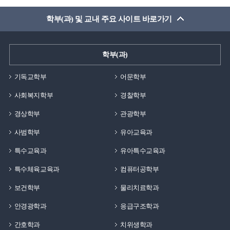
학부(과) 및 교내 주요 사이트 바로가기
학부(과)
기독교학부
어문학부
사회복지학부
경찰학부
경상학부
관광학부
사범학부
유아교육과
특수교육과
유아특수교육과
특수체육교육과
컴퓨터공학부
보건학부
물리치료학과
안경광학과
응급구조학과
간호학과
치위생학과