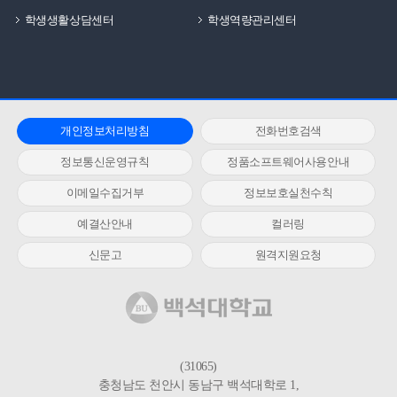
학생생활상담센터
학생역량관리센터
개인정보처리방침
전화번호검색
정보통신운영규칙
정품소프트웨어사용안내
이메일수집거부
정보보호실천수칙
예결산안내
컬러링
신문고
원격지원요청
(31065)
충청남도 천안시 동남구 백석대학로 1,