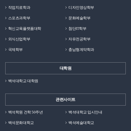
작업치료학과
디자인영상학부
스포츠과학부
문화예술학부
혁신교육플랫폼대학
첨단IT학부
외식산업학부
자유전공학부
국제학부
충남형계약학과
대학원
백석대학교 대학원
관련사이트
백석학원 건학 50주년
백석대학교 입시안내
백석문화대학교
백석예술대학교