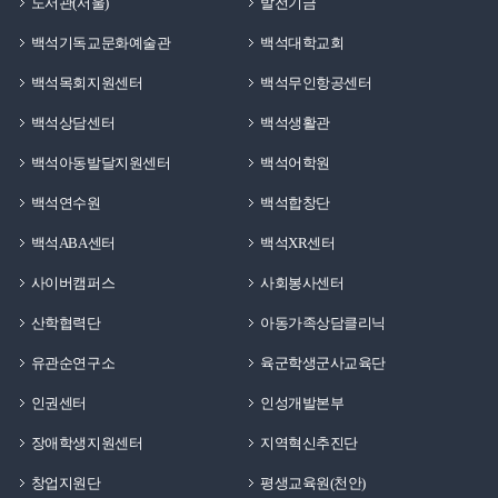
도서관(서울)
발전기금
백석기독교문화예술관
백석대학교회
백석목회지원센터
백석무인항공센터
백석상담센터
백석생활관
백석아동발달지원센터
백석어학원
백석연수원
백석합창단
백석ABA센터
백석XR센터
사이버캠퍼스
사회봉사센터
산학협력단
아동가족상담클리닉
유관순연구소
육군학생군사교육단
인권센터
인성개발본부
장애학생지원센터
지역혁신추진단
창업지원단
평생교육원(천안)