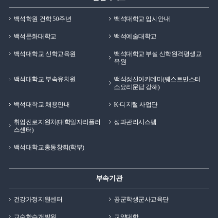
백석학원 건학 50주년
백석대학교 입시안내
백석문화대학교
백석예술대학교
백석대학교 신학교육원
백석대학교 부설 신학원격평생교
육원
백석대학교 부속유치원
백석정신아카데미(웨스트민스터
소요리문답 강해)
백석대학교 채용안내
K-디지털 사업단
취업진로지원처(대학일자리플러
성과관리시스템
스센터)
백석대학교총동창회(학부)
부속기관
건강가정지원센터
공군학생군사교육단
교수학습개발원
교양대학