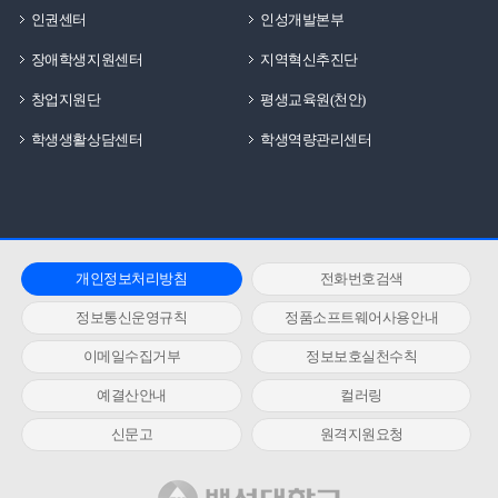
인권센터
인성개발본부
장애학생지원센터
지역혁신추진단
창업지원단
평생교육원(천안)
학생생활상담센터
학생역량관리센터
개인정보처리방침
전화번호검색
정보통신운영규칙
정품소프트웨어사용안내
이메일수집거부
정보보호실천수칙
예결산안내
컬러링
신문고
원격지원요청