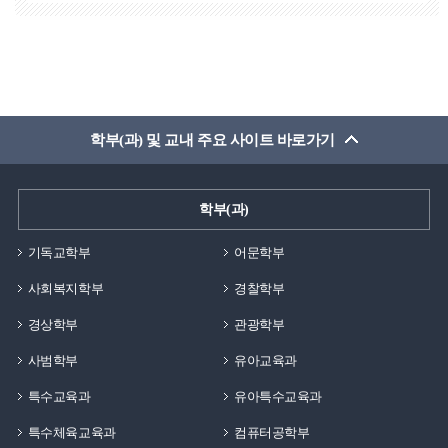
학부(과) 및 교내 주요 사이트 바로가기
학부(과)
기독교학부
어문학부
사회복지학부
경찰학부
경상학부
관광학부
사범학부
유아교육과
특수교육과
유아특수교육과
특수체육교육과
컴퓨터공학부