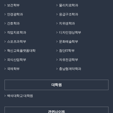
보건학부
물리치료학과
안경광학과
응급구조학과
간호학과
치위생학과
작업치료학과
디자인영상학부
스포츠과학부
문화예술학부
혁신교육플랫폼대학
첨단IT학부
외식산업학부
자유전공학부
국제학부
충남형계약학과
대학원
백석대학교 대학원
관련사이트