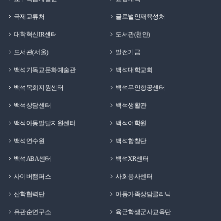
국제교류처
글로벌인재육성처
대학혁신IR센터
도서관(천안)
도서관(서울)
발전기금
백석기독교문화예술관
백석대학교회
백석목회지원센터
백석무인항공센터
백석상담센터
백석생활관
백석아동발달지원센터
백석어학원
백석연수원
백석합창단
백석ABA센터
백석XR센터
사이버캠퍼스
사회봉사센터
산학협력단
아동가족상담클리닉
유관순연구소
육군학생군사교육단