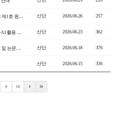
 안내
산단
2026.06.26
257
[해군리더십센터]「해양리더십융합연구(舊. 해군리더십연구)」 제19권 제1호 원고모집 안내
산단
2026.06.23
362
[한국지능정보사회진흥원]「2026년 오픈데이터포럼(ODF) 공공데이터·AI 활용 리빙랩 프로젝트」과제 공모 관련 협조요청
산단
2026.06.18
376
[한국교육학술정보원] 2026 KERIS 디지털교육 종단연구 학술대회 개최 및 논문공고 안내
산단
2026.06.15
336
9
10