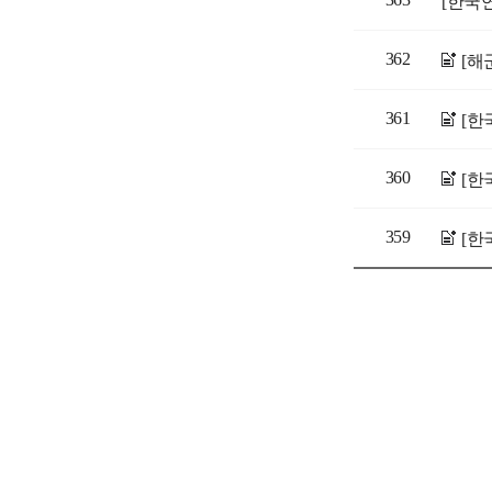
[한국
362
361
360
359
[한