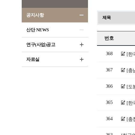
공지사항
산단 NEWS
번호
연구(사업)공고
368
자료실
367
[충
366
[도
365
[한
364
[충
363