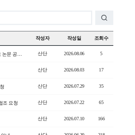
작성자
작성일
조회수
산단
2026.08.06
5
[한국문화관광연구원] 2026년 등재학술지 『문화정책논총』제40집 3호 논문 공모 안내
산단
2026.08.03
17
산단
2026.07.29
35
요청
산단
2026.07.22
65
협조 요청
산단
2026.07.10
166
산단
2026.06.29
218