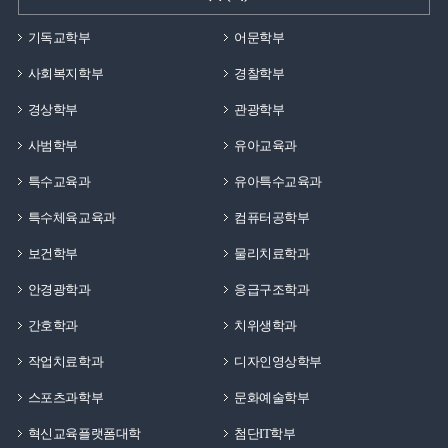
기독교학부
어문학부
사회복지학부
경찰학부
경상학부
관광학부
사범학부
유아교육과
특수교육과
유아특수교육과
특수체육교육과
컴퓨터공학부
보건학부
물리치료학과
안경광학과
응급구조학과
간호학과
치위생학과
작업치료학과
디자인영상학부
스포츠과학부
문화예술학부
혁신교육플랫폼대학
첨단IT학부