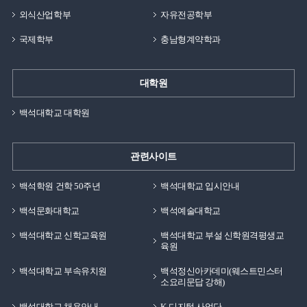
외식산업학부
자유전공학부
국제학부
충남형계약학과
대학원
백석대학교 대학원
관련사이트
백석학원 건학 50주년
백석대학교 입시안내
백석문화대학교
백석예술대학교
백석대학교 신학교육원
백석대학교 부설 신학원격평생교
육원
백석대학교 부속유치원
백석정신아카데미(웨스트민스터
소요리문답 강해)
백석대학교 채용안내
K-디지털 사업단