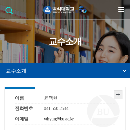
교수소개
교수소개
이름
윤택현
전화번호
041-550-2534
이메일
ythyun@bu.ac.kr