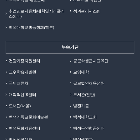
취업진로지원처(대학일자리플러
성과관리시스템
스센터)
백석대학교총동창회(학부)
부속기관
건강가정지원센터
공군학생군사교육단
교수학습개발원
교양대학
국제교류처
글로벌인재육성처
대학혁신IR센터
도서관(천안)
도서관(서울)
발전기금
백석기독교문화예술관
백석대학교회
백석목회지원센터
백석무인항공센터
백석상담센터
백석생활관