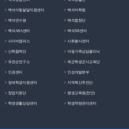
백석아동발달지원센터
백석어학원
백석연수원
백석합창단
백석ABA센터
백석XR센터
사이버캠퍼스
사회봉사센터
산학협력단
아동가족상담클리닉
유관순연구소
육군학생군사교육단
인권센터
인성개발본부
장애학생지원센터
지역혁신추진단
창업지원단
평생교육원(천안)
학생생활상담센터
학생역량관리센터