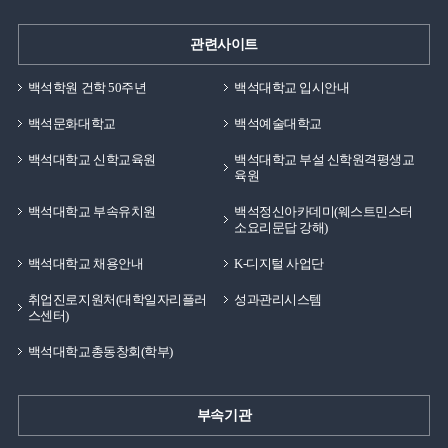
관련사이트
백석학원 건학 50주년
백석대학교 입시안내
백석문화대학교
백석예술대학교
백석대학교 신학교육원
백석대학교 부설 신학원격평생교
육원
백석대학교 부속유치원
백석정신아카데미(웨스트민스터
소요리문답 강해)
백석대학교 채용안내
K-디지털 사업단
취업진로지원처(대학일자리플러
성과관리시스템
스센터)
백석대학교총동창회(학부)
부속기관