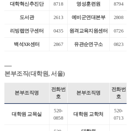
대학혁신추진단
8718
영성훈련원
8794
도서관
2613
예비군연대본부
2808
리빙랩연구센터
0435
원격교육지원센터
0726
백석XR센터
2867
유관순연구소
0823
본부조직(대학원, 서울)
전화번
전화번
본부조직명
본부조직명
호
호
520-
520-
대학원 교목실
대학원 교학처
0858
0713