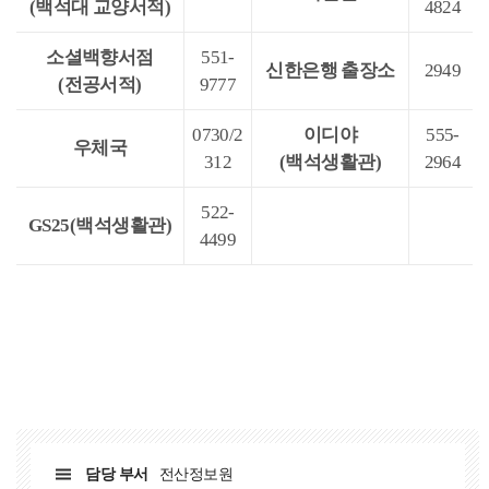
(백석대 교양서적)
4824
소셜백향서점
551-
신한은행 출장소
2949
(전공서적)
9777
0730/2
이디야
555-
우체국
312
(백석생활관)
2964
522-
GS25(백석생활관)
4499
담당 부서
전산정보원