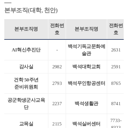
본부조직(대학, 천안)
전화번
전화번
본부조직명
본부조직명
호
호
백석기독교문화예
AI혁신추진단
-
2631
술관
감사실
2982
백석대학교회
2591
건학 50주년
2793
백석무인항공센터
8765
준비위원회
공군학생군사교육
2237
백석생활관
8741
단
7733-
교목실
2115
백석실버센터
8323