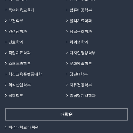
특수체육교육과
컴퓨터공학부
보건학부
물리치료학과
안경광학과
응급구조학과
간호학과
치위생학과
작업치료학과
디자인영상학부
스포츠과학부
문화예술학부
혁신교육플랫폼대학
첨단IT학부
외식산업학부
자유전공학부
국제학부
충남형계약학과
대학원
백석대학교 대학원