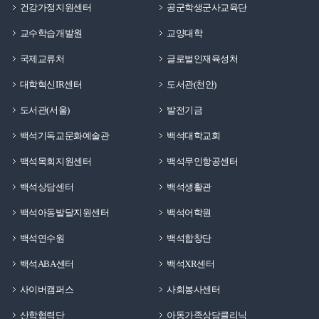
건강가정지원센터
공군학생군사교육단
교수학습개발원
교양대학
국제교류처
글로벌인재육성처
대학혁신IR센터
도서관(천안)
도서관(서울)
발전기금
백석기독교문화예술관
백석대학교회
백석목회지원센터
백석무인항공센터
백석상담센터
백석생활관
백석아동발달지원센터
백석어학원
백석연수원
백석합창단
백석ABA센터
백석XR센터
사이버캠퍼스
사회봉사센터
산학협력단
아동가족상담클리닉