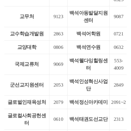
백석아동발달지원
교무처
9123
9087
센터
교수학습개발원
2863
백석어학원
0721
교양대학
0806
백석연수원
0632
백석웰다잉힐링센
553-
국제교류처
9069
터
4009
백석인성혁신사업
군선교지원센터
2053
2849
단
글로벌인재육성처
2079
백석정신아카데미
2091~2
글로컬사회공헌센
0610
백석태권도선교단
2313
터