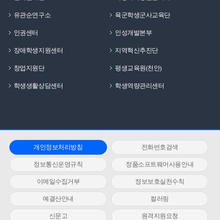
유관순연구소
육군학생군사교육단
인권센터
인성개발본부
장애학생지원센터
지역혁신추진단
창업지원단
평생교육원(천안)
학생생활상담센터
학생역량관리센터
개인정보처리방침
전화번호검색
정보통신운영규칙
정품소프트웨어사용안내
이메일수집거부
정보보호실천수칙
예결산안내
컬러링
신문고
원격지원요청