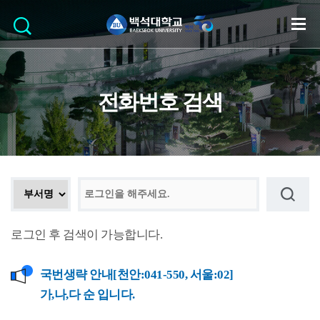
전화번호 검색
로그인 후 검색이 가능합니다.
국번생략 안내[천안:041-550, 서울:02]
가,나,다 순 입니다.