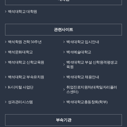
백석대학교 대학원
관련사이트
백석학원 건학 50주년
백석대학교 입시안내
백석문화대학교
백석예술대학교
백석대학교 신학교육원
백석대학교 부설 신학원격평생교
육원
백석대학교 부속유치원
백석대학교 채용안내
K-디지털 사업단
취업진로지원처(대학일자리플러
스센터)
성과관리시스템
백석대학교총동창회(학부)
부속기관