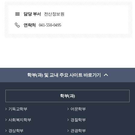
담당 부서
전산정보원
연락처
041-550-0495
학부(과) 및 교내 주요 사이트 바로가기
학부(과)
기독교학부
어문학부
사회복지학부
경찰학부
경상학부
관광학부