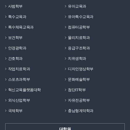
사범학부
유아교육과
특수교육과
유아특수교육과
특수체육교육과
컴퓨터공학부
보건학부
물리치료학과
안경광학과
응급구조학과
간호학과
치위생학과
작업치료학과
디자인영상학부
스포츠과학부
문화예술학부
혁신교육플랫폼대학
첨단IT학부
외식산업학부
자유전공학부
국제학부
충남형계약학과
대학원