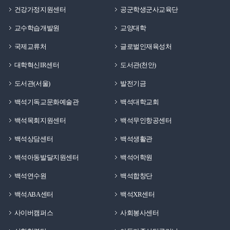
건강가정지원센터
공군학생군사교육단
교수학습개발원
교양대학
국제교류처
글로벌인재육성처
대학혁신IR센터
도서관(천안)
도서관(서울)
발전기금
백석기독교문화예술관
백석대학교회
백석목회지원센터
백석무인항공센터
백석상담센터
백석생활관
백석아동발달지원센터
백석어학원
백석연수원
백석합창단
백석ABA센터
백석XR센터
사이버캠퍼스
사회봉사센터