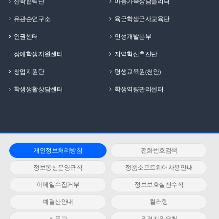
산학협력단
아동가족상담클리닉
유관순연구소
육군학생군사교육단
인권센터
인성개발본부
장애학생지원센터
지역혁신추진단
창업지원단
평생교육원(천안)
학생생활상담센터
학생역량관리센터
개인정보처리방침
전화번호검색
정보통신운영규칙
정품소프트웨어사용안내
이메일수집거부
정보보호실천수칙
예결산안내
컬러링
신문고
원격지원요청