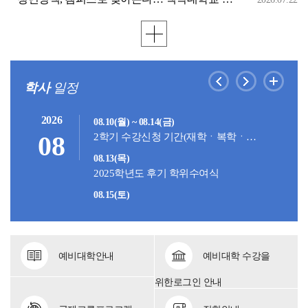
학사
일정
2026
08.10(월) ~ 08.14(금)
08
2학기 수강신청 기간(재학ㆍ복학ㆍ재입학생)
08.13(목)
2025학년도 후기 학위수여식
08.15(토)
광복절
08.17(월)
대체휴일
예비대학안내
예비대학 수강을
위한
로그인 안내