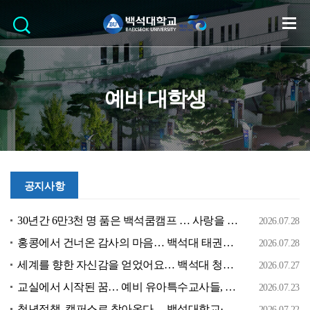
예비 대학생
공지사항
30년간 6만3천 명 품은 백석쿰캠프 … 사랑을 받은 아이, 다시 사랑을 전하다
2026.07.28
홍콩에서 건너온 감사의 마음… 백석대 태권도 인연, 감사의 마음을 담아, 나눔으로 이어져
2026.07.28
세계를 향한 자신감을 얻었어요… 백석대 청춘들의 특별한 8박 9일
2026.07.27
교실에서 시작된 꿈… 예비 유아특수교사들, 첫 교육현장을 만나다
2026.07.23
청년정책, 캠퍼스로 찾아온다… 백석대학교·충남청년센터 맞손
2026.07.22