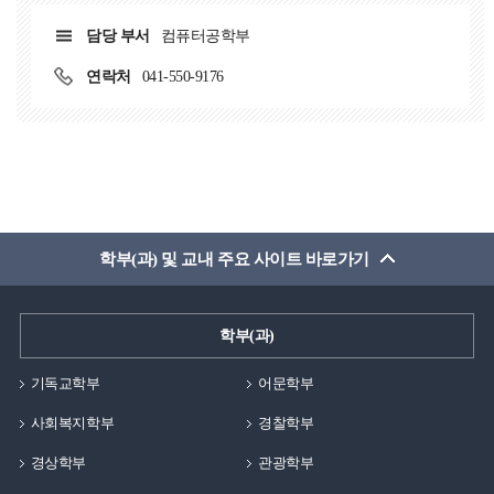
담당 부서
컴퓨터공학부
연락처
041-550-9176
학부(과) 및 교내 주요 사이트 바로가기
학부(과)
기독교학부
어문학부
사회복지학부
경찰학부
경상학부
관광학부