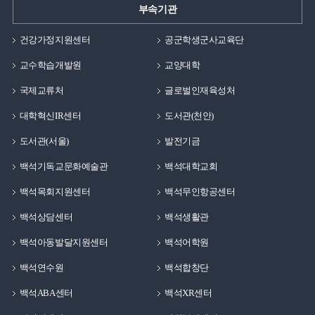
부속기관
건강가정지원센터
공군학생군사교육단
교수학습개발원
교양대학
국제교류처
글로벌인재육성처
대학혁신IR센터
도서관(천안)
도서관(서울)
발전기금
백석기독교문화예술관
백석대학교회
백석목회지원센터
백석무인항공센터
백석상담센터
백석생활관
백석아동발달지원센터
백석어학원
백석연수원
백석합창단
백석ABA센터
백석XR센터