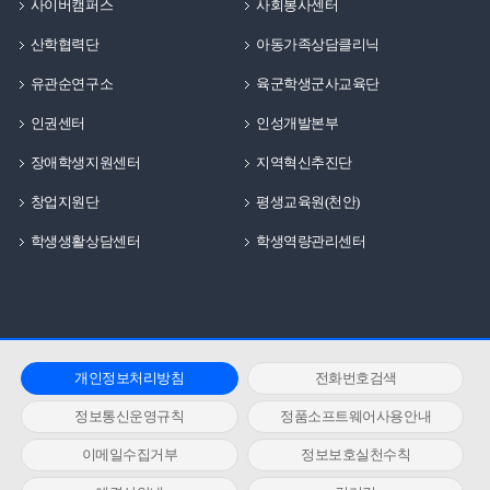
사이버캠퍼스
사회봉사센터
산학협력단
아동가족상담클리닉
유관순연구소
육군학생군사교육단
인권센터
인성개발본부
장애학생지원센터
지역혁신추진단
창업지원단
평생교육원(천안)
학생생활상담센터
학생역량관리센터
개인정보처리방침
전화번호검색
정보통신운영규칙
정품소프트웨어사용안내
이메일수집거부
정보보호실천수칙