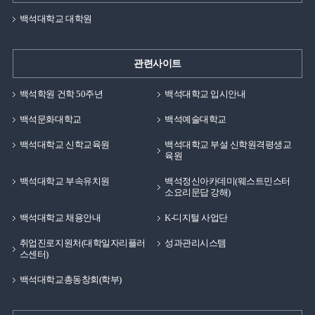
백석대학교 대학원
관련사이트
백석학원 건학 50주년
백석대학교 입시안내
백석문화대학교
백석예술대학교
백석대학교 신학교육원
백석대학교 부설 신학원격평생교
육원
백석대학교 부속유치원
백석정신아카데미(웨스트민스터
소요리문답 강해)
백석대학교 채용안내
K-디지털 사업단
취업진로지원처(대학일자리플러
성과관리시스템
스센터)
백석대학교총동창회(학부)