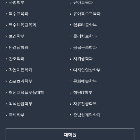
사범학부
유아교육과
특수교육과
유아특수교육과
특수체육교육과
컴퓨터공학부
보건학부
물리치료학과
안경광학과
응급구조학과
간호학과
치위생학과
작업치료학과
디자인영상학부
스포츠과학부
문화예술학부
혁신교육플랫폼대학
첨단IT학부
외식산업학부
자유전공학부
국제학부
충남형계약학과
대학원