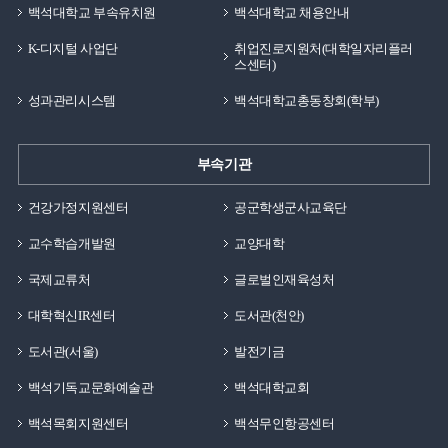
백석대학교 부속유치원
백석대학교 채용안내
K-디지털 사업단
취업진로지원처(대학일자리플러
스센터)
성과관리시스템
백석대학교총동창회(학부)
부속기관
건강가정지원센터
공군학생군사교육단
교수학습개발원
교양대학
국제교류처
글로벌인재육성처
대학혁신IR센터
도서관(천안)
도서관(서울)
발전기금
백석기독교문화예술관
백석대학교회
백석목회지원센터
백석무인항공센터