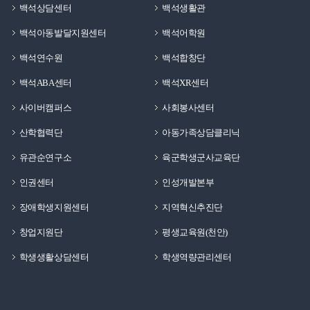
백석상담센터
백석생활관
백석아동발달지원센터
백석어학원
백석연수원
백석합창단
백석ABA센터
백석XR센터
사이버캠퍼스
사회봉사센터
산학협력단
아동가족상담클리닉
유관순연구소
육군학생군사교육단
인권센터
인성개발본부
장애학생지원센터
지역혁신추진단
창업지원단
평생교육원(천안)
학생생활상담센터
학생역량관리센터