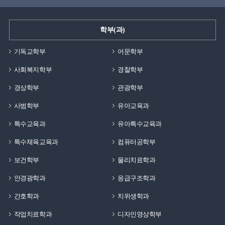
학부(과)
기독교학부
어문학부
사회복지학부
경찰학부
경상학부
관광학부
사범학부
유아교육과
특수교육과
유아특수교육과
특수체육교육과
컴퓨터공학부
보건학부
물리치료학과
안경광학과
응급구조학과
간호학과
치위생학과
작업치료학과
디자인영상학부