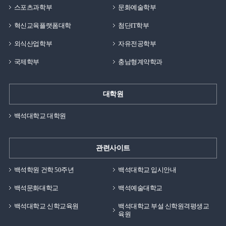
스포츠과학부
문화예술학부
혁신교육플랫폼대학
첨단IT학부
외식산업학부
자유전공학부
국제학부
충남형계약학과
대학원
백석대학교 대학원
관련사이트
백석학원 건학 50주년
백석대학교 입시안내
백석문화대학교
백석예술대학교
백석대학교 신학교육원
백석대학교 부설 신학원격평생교
육원