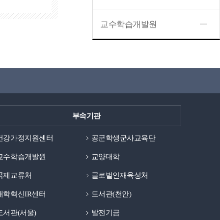
교수학습개발원
부속기관
건강가정지원센터
공군학생군사교육단
교수학습개발원
교양대학
국제교류처
글로벌인재육성처
대학혁신IR센터
도서관(천안)
도서관(서울)
발전기금