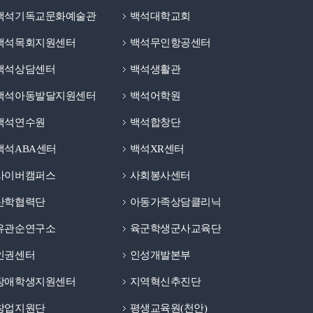
백석기독교문화예술관
백석대학교회
백석목회지원센터
백석무인항공센터
백석상담센터
백석생활관
백석아동발달지원센터
백석어학원
백석연수원
백석합창단
백석ABA센터
백석XR센터
사이버캠퍼스
사회봉사센터
산학협력단
아동가족상담클리닉
유관순연구소
육군학생군사교육단
인권센터
인성개발본부
장애학생지원센터
지역혁신추진단
창업지원단
평생교육원(천안)