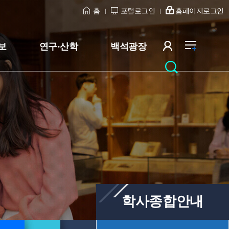
홈
포털로그인
홈페이지로그인
보
연구·산학
백석광장
학사종합안내