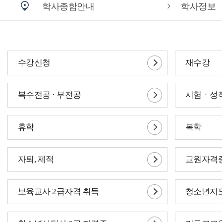
학사종합안내
학사정보
수강신청
재수강
복수전공 · 부전공
시험ㆍ성
휴학
복학
자퇴, 제적
교원자격
보육교사 2급자격 취득
청소년지도