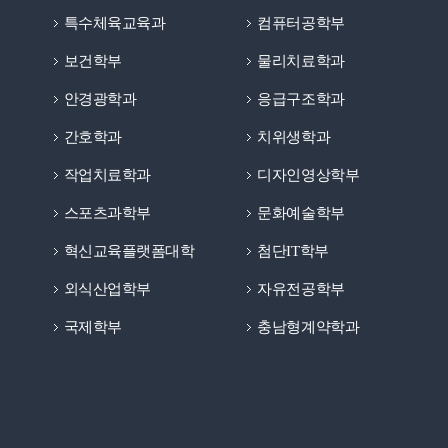
특수체육교육과
컴퓨터공학부
보건학부
물리치료학과
안경광학과
응급구조학과
간호학과
치위생학과
작업치료학과
디자인영상학부
스포츠과학부
문화예술학부
혁신교육플랫폼대학
첨단IT학부
외식산업학부
자유전공학부
국제학부
충남형계약학과