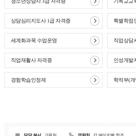
청소년상담사 3급 자격증
기독교교
상담심리지도사 1급 자격증
특별학점
세계화과목 수업운영
직업상담사
직업재활사 자격증
인성개발지
경험학습인정제
학적부(개
담당 부서
교무처
연락처
각 페이지별 참조