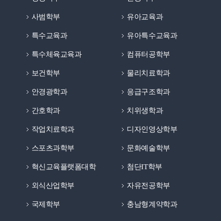
사범학부
유아교육과
특수교육과
유아특수교육과
특수체육교육과
컴퓨터공학부
보건학부
물리치료학과
안경광학과
응급구조학과
간호학과
치위생학과
작업치료학과
디자인영상학부
스포츠과학부
문화예술학부
혁신교육플랫폼대학
첨단IT학부
외식산업학부
자유전공학부
국제학부
충남형계약학과