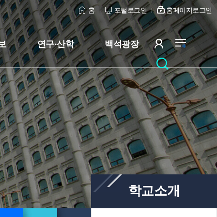
홈
포털로그인
홈페이지로그인
보
연구·산학
백석광장
학교소개