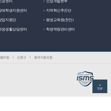
인권센터
인성개발본부
장애학생지원센터
지역혁신추진단
창업지원단
평생교육원(천안)
학생생활상담센터
학생역량관리센터
컬러링
신문고
원격지원요청
TOP