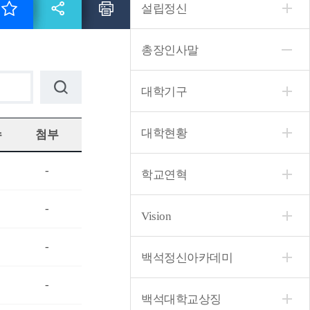
설립정신
총장인사말
대학기구
대학현황
수
첨부
-
학교연혁
-
Vision
-
백석정신아카데미
-
백석대학교상징