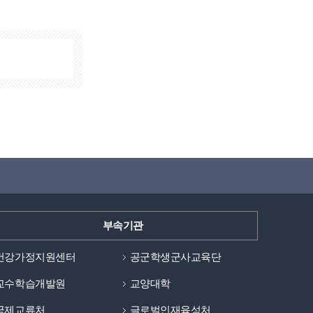
부속기관
건강가정지원센터
공군학생군사교육단
교수학습개발원
교양대학
국제교류처
글로벌인재육성처