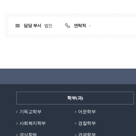
담당 부서
법인
연락처
-
학부(과)
기독교학부
어문학부
사회복지학부
경찰학부
경상학부
관광학부