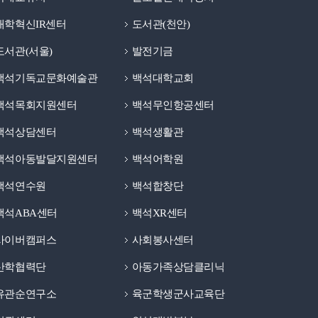
대학혁신IR센터
도서관(천안)
도서관(서울)
발전기금
백석기독교문화예술관
백석대학교회
백석목회지원센터
백석무인항공센터
백석상담센터
백석생활관
백석아동발달지원센터
백석어학원
백석연수원
백석합창단
백석ABA센터
백석XR센터
사이버캠퍼스
사회봉사센터
산학협력단
아동가족상담클리닉
유관순연구소
육군학생군사교육단