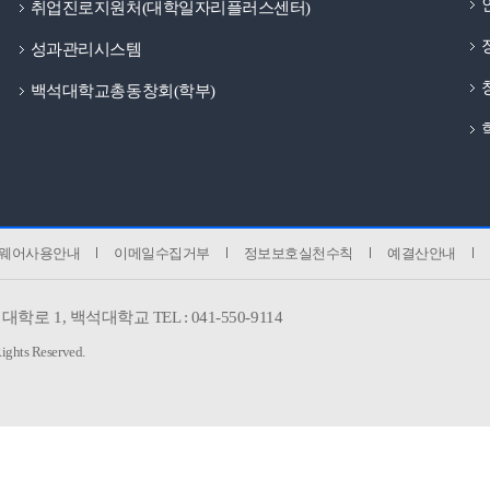
취업진로지원처(대학일자리플러스센터)
성과관리시스템
백석대학교총동창회(학부)
웨어사용안내
이메일수집거부
정보보호실천수칙
예결산안내
대학로 1,
백석대학교 TEL : 041-550-9114
Rights Reserved.