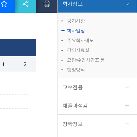
학사정보
공지사항
학사일정
주요학사제도
강의자료실
요람/수업시간표 등
1
2
행정양식
교수전용
채플과섬김
장학정보