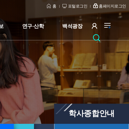
홈
포털로그인
홈페이지로그인
보
연구·산학
백석광장
학사종합안내