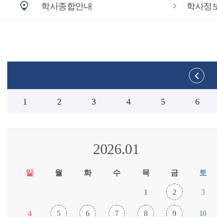
학사종합안내
학사정
1
2
3
4
5
6
2026.01
일
월
화
수
목
금
토
1
2
3
4
5
6
7
8
9
10