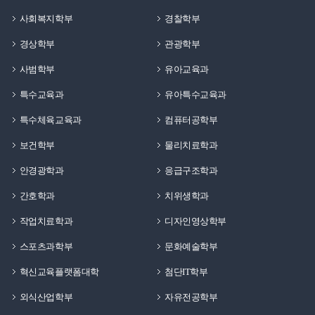
사회복지학부
경찰학부
경상학부
관광학부
사범학부
유아교육과
특수교육과
유아특수교육과
특수체육교육과
컴퓨터공학부
보건학부
물리치료학과
안경광학과
응급구조학과
간호학과
치위생학과
작업치료학과
디자인영상학부
스포츠과학부
문화예술학부
혁신교육플랫폼대학
첨단IT학부
외식산업학부
자유전공학부