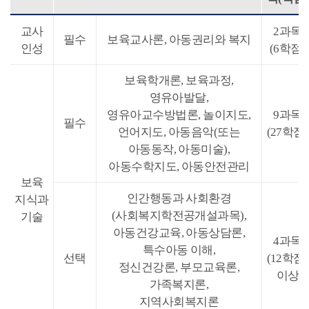
교사
2과목
필수
보육교사론, 아동권리와 복지
인성
(6학점)
보육학개론, 보육과정,
영유아발달,
영유아교수방법론, 놀이지도,
9과목
필수
언어지도, 아동음악(또는
(27학점)
아동동작, 아동미술),
아동수학지도, 아동안전관리
보육
인간행동과 사회환경
지식과
(사회복지학전공개설과목),
기술
아동건강교육, 아동상담론,
4과목
특수아동 이해,
선택
(12학점)
정신건강론, 부모교육론,
이상
가족복지론,
지역사회복지론