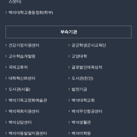
스센터)
백석대학교총동창회(학부)
부속기관
건강가정지원센터
공군학생군사교육단
교수학습개발원
교양대학
국제교류처
글로벌인재육성처
대학혁신IR센터
도서관(천안)
도서관(서울)
발전기금
백석기독교문화예술관
백석대학교회
백석목회지원센터
백석무인항공센터
백석상담센터
백석생활관
백석아동발달지원센터
백석어학원