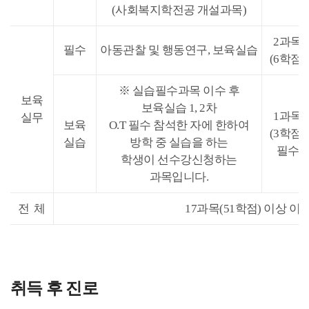
(사회복지학전공 개설과목)
2과목
필수
아동관찰 및 행동연구, 보육실습
(6학점)
※ 실습필수과목 이수 후
보육
보육실습 1, 2차
1과목
실무
보육
O.T 필수 참석한 자에 한하여
(3학점)
실습
방학 중 실습을 하는
필수
학생이 선수강신청하는
과목입니다.
전 체
17과목(51학점) 이상 이
취득 후 진로