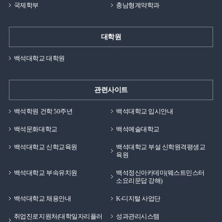
국제학부
충남형계약학과
대학원
백석대학교 대학원
관련사이트
백석학원 건학 50주년
백석대학교 입시안내
백석문화대학교
백석예술대학교
백석대학교 신학교육원
백석대학교 부설 신학원격평생교
육원
백석대학교 부속유치원
백석정신아카데미(웨스트민스터
소요리문답 강해)
백석대학교 채용안내
K-디지털 사업단
취업진로지원처(대학일자리플러
성과관리시스템