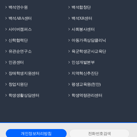
백석연수원
백석합창단
백석ABA센터
백석XR센터
사이버캠퍼스
사회봉사센터
산학협력단
아동가족상담클리닉
유관순연구소
육군학생군사교육단
인권센터
인성개발본부
장애학생지원센터
지역혁신추진단
창업지원단
평생교육원(천안)
학생생활상담센터
학생역량관리센터
개인정보처리방침
전화번호검색