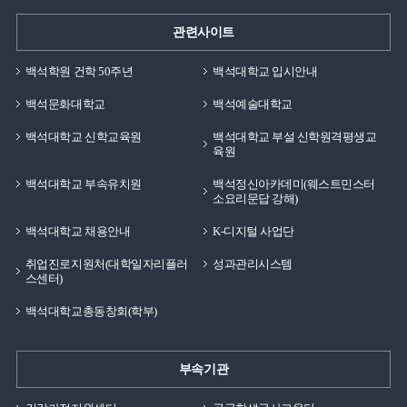
관련사이트
백석학원 건학 50주년
백석대학교 입시안내
백석문화대학교
백석예술대학교
백석대학교 신학교육원
백석대학교 부설 신학원격평생교
육원
백석대학교 부속유치원
백석정신아카데미(웨스트민스터
소요리문답 강해)
백석대학교 채용안내
K-디지털 사업단
취업진로지원처(대학일자리플러
성과관리시스템
스센터)
백석대학교총동창회(학부)
부속기관