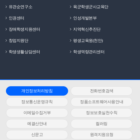
유관순연구소
육군학생군사교육단
인권센터
인성개발본부
장애학생지원센터
지역혁신추진단
창업지원단
평생교육원(천안)
학생생활상담센터
학생역량관리센터
개인정보처리방침
전화번호검색
정보통신운영규칙
정품소프트웨어사용안내
이메일수집거부
정보보호실천수칙
예결산안내
컬러링
신문고
원격지원요청