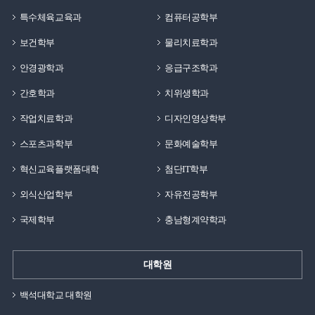
특수체육교육과
컴퓨터공학부
보건학부
물리치료학과
안경광학과
응급구조학과
간호학과
치위생학과
작업치료학과
디자인영상학부
스포츠과학부
문화예술학부
혁신교육플랫폼대학
첨단IT학부
외식산업학부
자유전공학부
국제학부
충남형계약학과
대학원
백석대학교 대학원