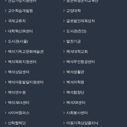
건강가정지원센터
공군학생군사교육단
교수학습개발원
교양대학
국제교류처
글로벌인재육성처
대학혁신IR센터
도서관(천안)
도서관(서울)
발전기금
백석기독교문화예술관
백석대학교회
백석목회지원센터
백석무인항공센터
백석상담센터
백석생활관
백석아동발달지원센터
백석어학원
백석연수원
백석합창단
백석ABA센터
백석XR센터
사이버캠퍼스
사회봉사센터
산학협력단
아동가족상담클리닉