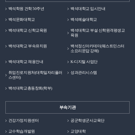
백석학원 건학 50주년
백석대학교 입시안내
백석문화대학교
백석예술대학교
백석대학교 신학교육원
백석대학교 부설 신학원격평생교
육원
백석대학교 부속유치원
백석정신아카데미(웨스트민스터
소요리문답 강해)
백석대학교 채용안내
K-디지털 사업단
취업진로지원처(대학일자리플러
성과관리시스템
스센터)
백석대학교총동창회(학부)
부속기관
건강가정지원센터
공군학생군사교육단
교수학습개발원
교양대학