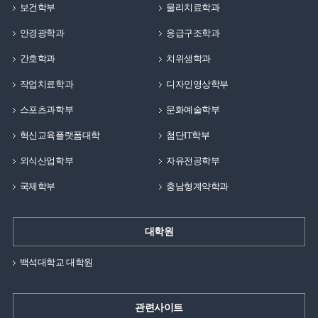
보건학부
물리치료학과
안경광학과
응급구조학과
간호학과
치위생학과
작업치료학과
디자인영상학부
스포츠과학부
문화예술학부
혁신교육플랫폼대학
첨단IT학부
외식산업학부
자유전공학부
국제학부
충남형계약학과
대학원
백석대학교 대학원
관련사이트