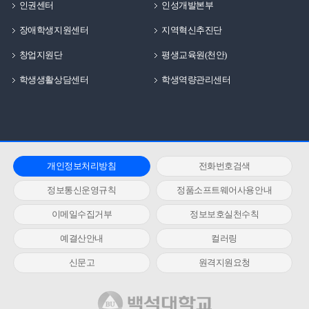
인권센터
인성개발본부
장애학생지원센터
지역혁신추진단
창업지원단
평생교육원(천안)
학생생활상담센터
학생역량관리센터
개인정보처리방침
전화번호검색
정보통신운영규칙
정품소프트웨어사용안내
이메일수집거부
정보보호실천수칙
예결산안내
컬러링
신문고
원격지원요청