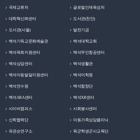
국제교류처
글로벌인재육성처
대학혁신IR센터
도서관(천안)
도서관(서울)
발전기금
백석기독교문화예술관
백석대학교회
백석목회지원센터
백석무인항공센터
백석상담센터
백석생활관
백석아동발달지원센터
백석어학원
백석연수원
백석합창단
백석ABA센터
백석XR센터
사이버캠퍼스
사회봉사센터
산학협력단
아동가족상담클리닉
유관순연구소
육군학생군사교육단