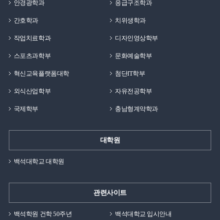
안경광학과
응급구조학과
간호학과
치위생학과
작업치료학과
디자인영상학부
스포츠과학부
문화예술학부
혁신교육플랫폼대학
첨단IT학부
외식산업학부
자유전공학부
국제학부
충남형계약학과
대학원
백석대학교 대학원
관련사이트
백석학원 건학 50주년
백석대학교 입시안내