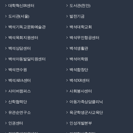
대학혁신IR센터
도서관(천안)
도서관(서울)
발전기금
백석기독교문화예술관
백석대학교회
백석목회지원센터
백석무인항공센터
백석상담센터
백석생활관
백석아동발달지원센터
백석어학원
백석연수원
백석합창단
백석ABA센터
백석XR센터
사이버캠퍼스
사회봉사센터
산학협력단
아동가족상담클리닉
유관순연구소
육군학생군사교육단
인권센터
인성개발본부