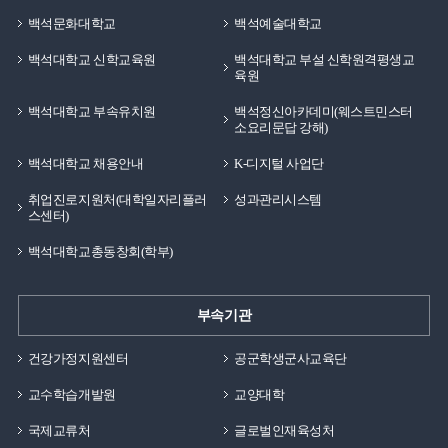
백석문화대학교
백석예술대학교
백석대학교 신학교육원
백석대학교 부설 신학원격평생교
육원
백석대학교 부속유치원
백석정신아카데미(웨스트민스터
소요리문답 강해)
백석대학교 채용안내
K-디지털 사업단
취업진로지원처(대학일자리플러
성과관리시스템
스센터)
백석대학교총동창회(학부)
부속기관
건강가정지원센터
공군학생군사교육단
교수학습개발원
교양대학
국제교류처
글로벌인재육성처