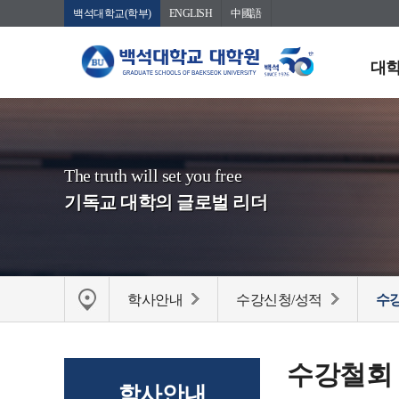
백석대학교(학부)
ENGLISH
中國語
대학
The truth will set you free
기독교 대학의 글로벌 리더
학사안내
수강신청/성적
수
수강철회
학사안내