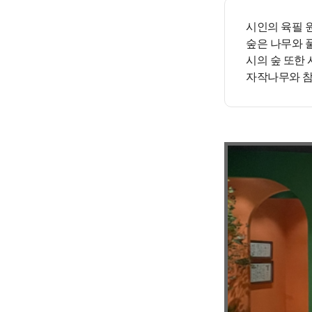
시인의 육필 
숲은 나무와 풀
시의 숲 또한
자작나무와 참