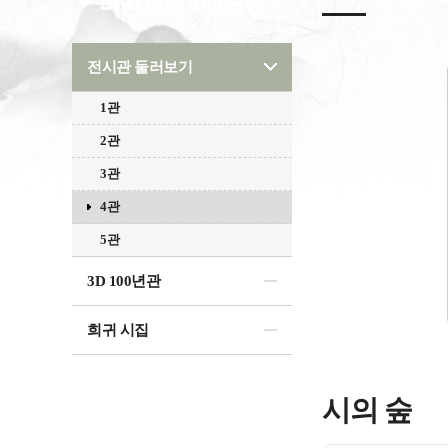
미리보는 100년관
전시관 둘러보기
1관
2관
3관
4관
5관
3D 100년관
희귀 시집
시의 숲