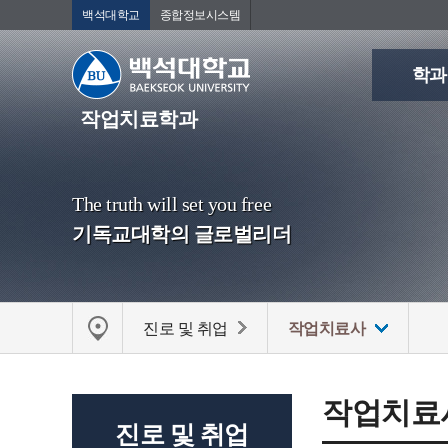
백석대학교
종합정보시스템
학과
작업치료학과
The truth will set you free
기독교대학의 글로벌리더
진로 및 취업
작업치료사
작업치료
진로 및 취업