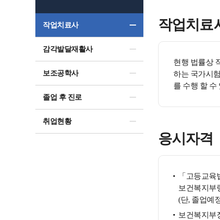
작업치료사
작업치료사
감각발달재활사
현행 법률상 
보조공학사
하는 국가시험
를 수행 할 수
졸업 후 진로
취업현황
응시자격
「고등교육법
보건복지부령
(단, 졸업예
보건복지부장