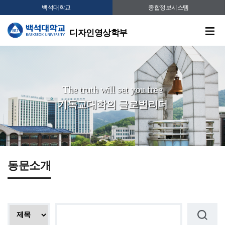
백석대학교
종합정보시스템
디자인영상학부
The truth will set you free
기독교대학의 글로벌리더
동문소개