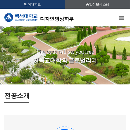
백석대학교
종합정보시스템
디자인영상학부
The truth will set you free
기독교대학의 글로벌리더
전공소개