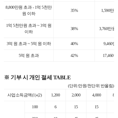
8,800만원 초과 - 1억 5천만
35%
1,590만
원 이하
1억 5천만원 초과 ~ 3억 원
38%
3,760만
이하
3억 원 초과 ~ 5억 원 이하
40%
9,460
5억 원 초과
42%
17,460
※ 기부 시 개인 절세 TABLE
(단위:만원/천단위 반올림)
사업소득금액(1)-(2)
1,200
2,000
4,000
8,
100
6
15
15
2