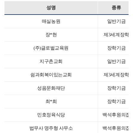
성명
종류
매실농원
일반기금
장*현
제3세계장학
(주)글로벌교육원
장학기금
지구촌교회
일반기금
쉼과회복이있는교회
제3세계장학
성음문화재단
장학기금
최*희
장학기금
민호정육식당
백석후원의집
법무사 명주형 사무소
백석후원의집