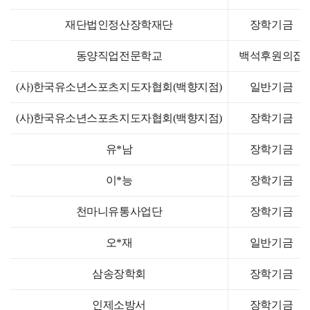
재단법인정산장학재단
장학기금
동양직업전문학교
백석후원의집
(사)한국유소년스포츠지도자협회(백향지점)
일반기금
(사)한국유소년스포츠지도자협회(백향지점)
장학기금
유*남
장학기금
이*능
장학기금
천마니유통사업단
장학기금
오*재
일반기금
삼송장학회
장학기금
인제소방서
장학기금