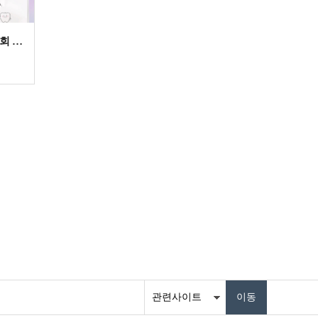
[16학번 임유* 동문] 대한치과의사협회 연구원