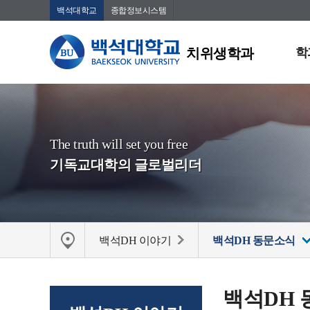
백석대학교
종합정보시스템
치위생학과
학
The truth will set you free
기독교대학의 글로벌리더
백석DH 이야기
백석DH 동문소식
백석DH