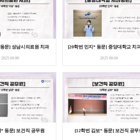
* 동문] 성남시의료원 치과
[20학번 민지* 동문] 중앙대학교 치
2025.09.09
2025.09.09
경* 동문] 보건직 공무원
[12학번 김보* 동문] 보건직 공무