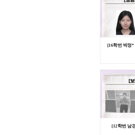
[16학번 박정
[12학번 남