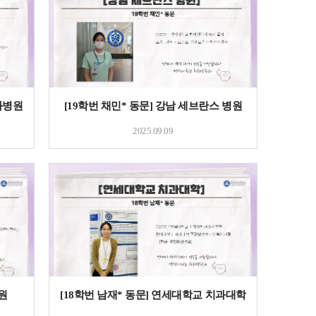
과병원
[19학번 채민* 동문] 강남 세브란스 병원
2025.09.09
원
[18학번 남재* 동문] 연세대학교 치과대학