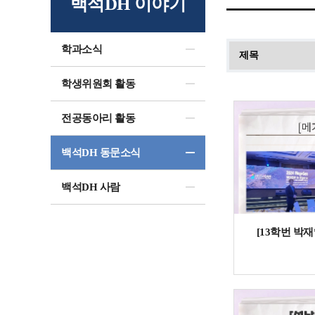
백석DH 이야기
학과소식
학생위원회 활동
전공동아리 활동
백석DH 동문소식
백석DH 사람
[13학번 박