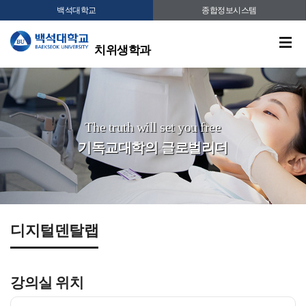
백석대학교
종합정보시스템
치위생학과
The truth will set you free
기독교대학의 글로벌리더
디지털덴탈랩
강의실 위치