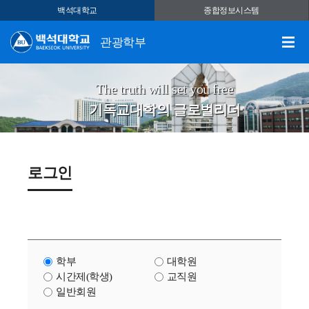
백석대학교
종합정보시스템
관광학부
The truth will set you free
기독교대학의 글로벌리더
로그인
학부
대학원
시간제(학생)
교직원
일반회원