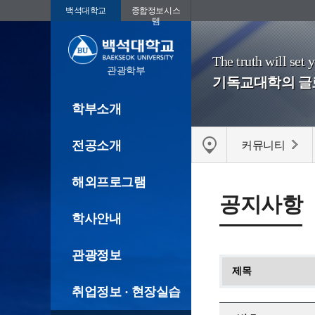
백석대학교
종합정보시스
템
The truth will set 
관광학부
기독교대학의 
학부소개
전공소개
커뮤니티
해외프로그램
공지사항
학사안내
관광정보
취업정보 · 현장실습