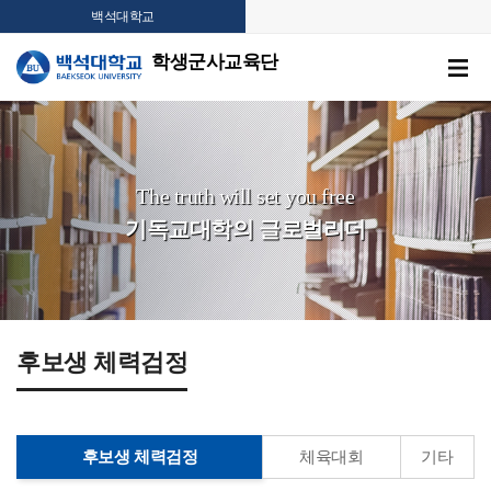
백석대학교
학생군사교육단
The truth will set you free
기독교대학의 글로벌리더
후보생 체력검정
후보생 체력검정
체육대회
기타