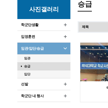
승급
사진갤러리
학군단생활
입영훈련
임관/입단/승급
임관
승급
입단
선발
학군단 내 행사