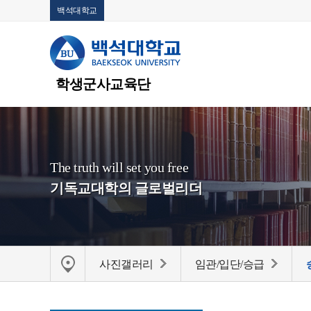
백석대학교
학생군사교육단
The truth will set you free
기독교대학의 글로벌리더
사진갤러리
임관/입단/승급