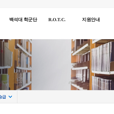
백석대 학군단
R.O.T.C.
지원안내
승급