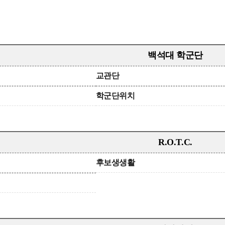
백석대 학군단
교관단
학군단위치
R.O.T.C.
후보생생활