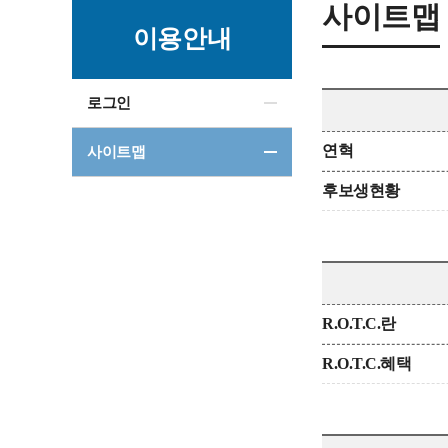
사이트맵
이용안내
로그인
연혁
사이트맵
후보생현황
R.O.T.C.란
R.O.T.C.혜택