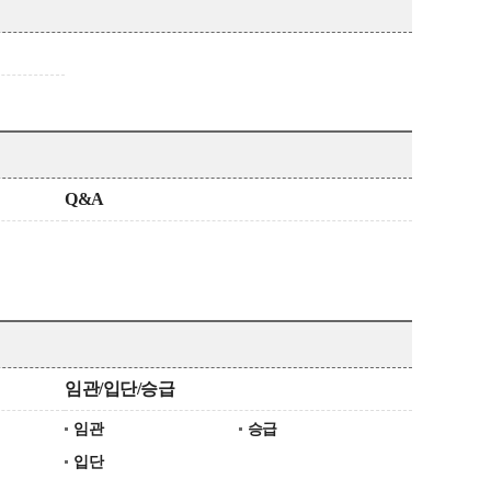
Q&A
임관/입단/승급
임관
승급
입단