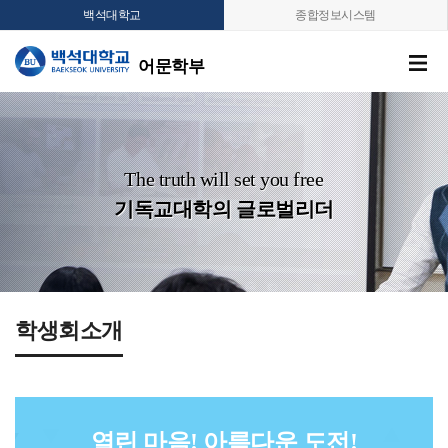
백석대학교
종합정보시스템
어문학부
The truth will set you free
기독교대학의 글로벌리더
학생회소개
열린 마음! 아름다운 도전!