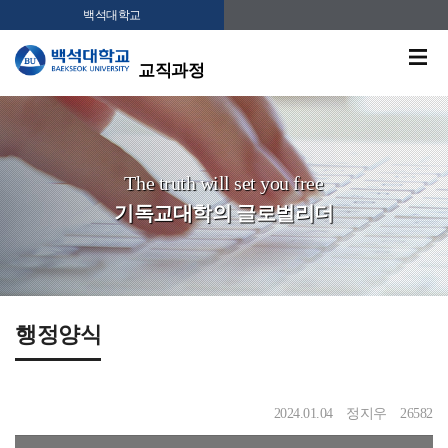
백석대학교
교직과정
The truth will set you free
기독교대학의 글로벌리더
행정양식
2024.01.04
정지우
26582