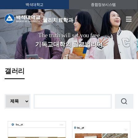
백석대학교
종합정보시스템
물리치료학과
The truth will set you free
기독교대학의 글로벌리더
갤러리