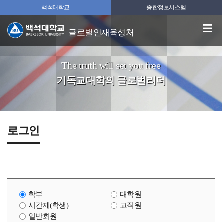
백석대학교
종합정보시스템
글로벌인재육성처
The truth will set you free
기독교대학의 글로벌리더
로그인
학부
대학원
시간제(학생)
교직원
일반회원