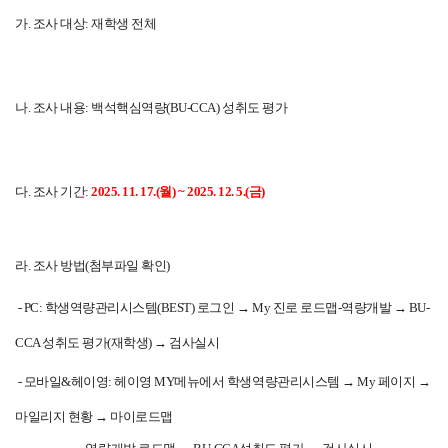
가. 조사 대상: 재학생 전체
나. 조사 내용: 백석핵심역량(BU-CCA) 성취도 평가
다. 조사 기간:
2025. 11. 17.(월) ~ 2025. 12.
5.
(금)
라. 조사 방법(첨부파일 확인)
- PC: 학생역량관리시스템(BEST) 로그인 → My 진로 로드맵-역량개발
→ BU-
CCA 성취도 평가(재학생)
→ 검사실시
- 모바일&헤이영: 헤이영 MY메뉴에서 학생역량관리시스템
→ My 페이지
→
마일리지 현황
→ 마이로드맵