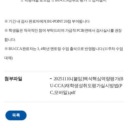
→ 역량개발 로드맵
→ BU-CCA성취도 평가
→ 검사실시
※ 기간 내 검사 완료자에게 BU-POINT 20점 부여됩니다
※ 학생들은 적극적인 참여 부탁드리며 가급적 PC화면에서 검사실시를 권장
합니다.
※ BU-CCA 완료자는 3, 4학년 멘토링 수업 출석으로 반영됩니다.(11주차 수업
대체)
첨부파일
20251110-[붙임]백석핵심역량평가(B
U-CCA)재학생성취도평가실시방법(P
C,모바일).pdf