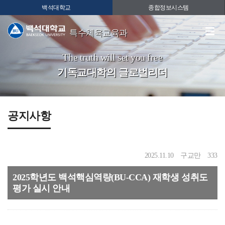
백석대학교
종합정보시스템
특수체육교육과
The truth will set you free
기독교대학의 글로벌리더
공지사항
2025.11.10
구교만
333
2025학년도 백석핵심역량(BU-CCA) 재학생 성취도
평가 실시 안내