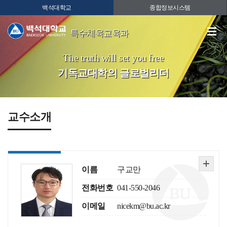
백석대학교
종합정보시스템
특수체육교육과
The truth will set you free
기독교대학의 글로벌리더
교수소개
이름
구교만
전화번호
041-550-2046
이메일
nicekm@bu.ac.kr