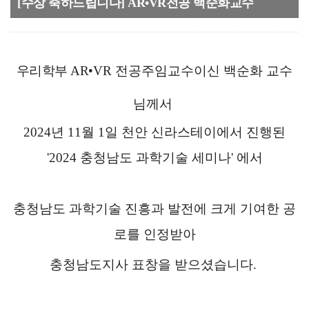
[수상 축하드립니다] AR•VR전공 백순화교수
우리학부
AR
•
VR 전공주임교수이신
백순화
교수
님께서
2024년 11월 1일 천안 신라스테이에서 진행된
'2024 충청남도 과학기술 세미나' 에서
충청남도 과학기술 진흥
과
발
전
에 크게
기
여
한
공
로
를
인
정받아
충청남도지사 표창을 받으셨습니다.