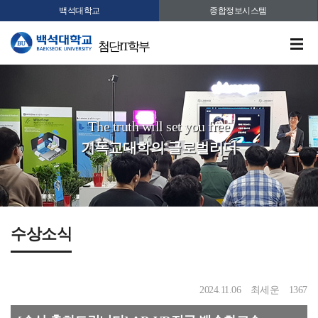
백석대학교
종합정보시스템
첨단IT학부
The truth will set you free
기독교대학의 글로벌리더
수상소식
2024.11.06
최세운
1367