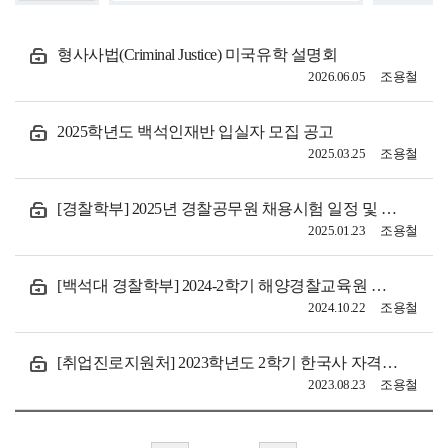
형사사법(Criminal Justice) 미국유학 설명회
2026.06.05
조용철
2025학년도 백석인재반 입실자 모집 공고
2025.03.25
조용철
[경찰학부] 2025년 경찰공무원 채용시험 일정 및 경력경쟁채용 안내
2025.01.23
조용철
[백석대 경찰학부] 2024-2학기 해양경찰교육원 견학
2024.10.22
조용철
[취업진로지원처] 2023학년도 2학기 한국사 자격증 취득과정 모집
2023.08.23
조용철