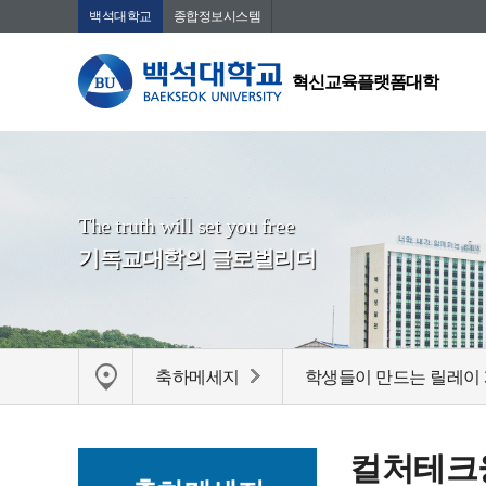
백석대학교
종합정보시스템
혁신교육플랫폼대학
The truth will set you free
기독교대학의 글로벌리더
축하메세지
학생들이 만드는 릴레이
컬처테크