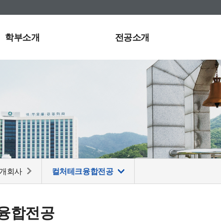
학부소개
전공소개
 개회사
컬처테크융합전공
융합전공