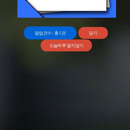
팝업건수 : 총
5
건
닫기
오늘하루 열지않기