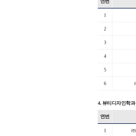
연번
1
2
3
4
5
6
4. 뷰티디자인학과
연번
1
㈜