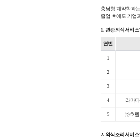
충남형 계약학과는
졸업 후에도 기업
1. 관광외식서비
연번
1
2
3
4
라마다
5
㈜호텔
2. 외식조리서비