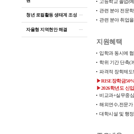
원
고등학교 졸업(예
관련 분야 전문학
청년 로컬활동 생태계 조성
관련 분야 취업을
자율형 지역현안 해결
지원혜택
입학과 동시에 협
학위 기간 단축(3
파격적 장학제도
▶RISE장학금50
▶2026학년도 신
비교과+실무중심
해외연수,전문가 
대학시설 및 행정