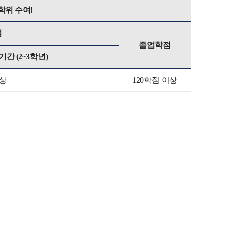
학위 수여!
점
졸업학점
기간 (2~3학년)
이상
120학점 이상