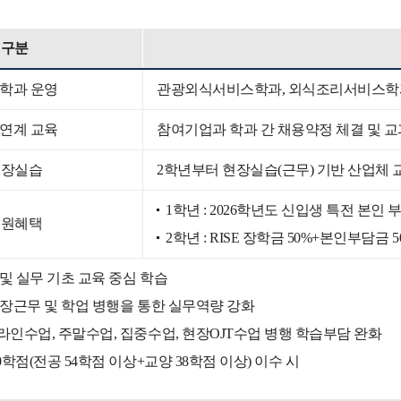
구분
학과 운영
관광외식서비스학과, 외식조리서비스학
연계 교육
참여기업과 학과 간 채용약정 체결 및 
현장실습
2학년부터 현장실습(근무) 기반 산업체 
1학년 : 2026학년도 신입생 특전 본인
지원혜택
2학년 : RISE 장학금 50%+본인부담금
 및 실무 기초 교육 중심 학습
 현장근무 및 학업 병행을 통한 실무역량 강화
온라인수업, 주말수업, 집중수업, 현장OJT수업 병행 학습부담 완화
20학점(전공 54학점 이상+교양 38학점 이상) 이수 시