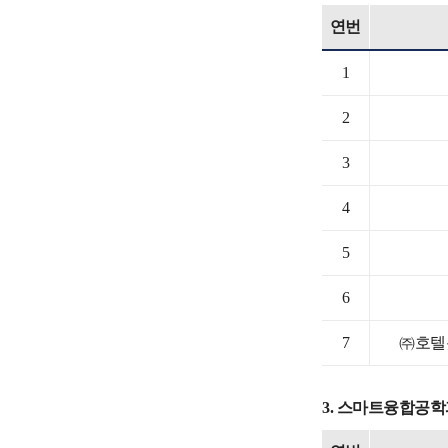
연번
1
2
3
4
5
6
7
㈜호텔
3. 스마트융합공