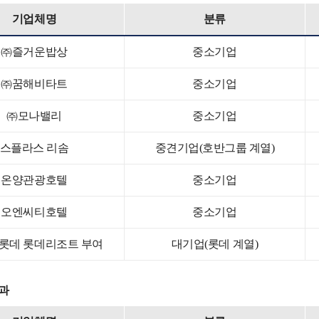
기업체명
분류
㈜즐거운밥상
중소기업
㈜꿈해비타트
중소기업
㈜모나밸리
중소기업
스플라스 리솜
중견기업(호반그룹 계열)
온양관광호텔
중소기업
오엔씨티호텔
중소기업
롯데 롯데리조트 부여
대기업(롯데 계열)
학과