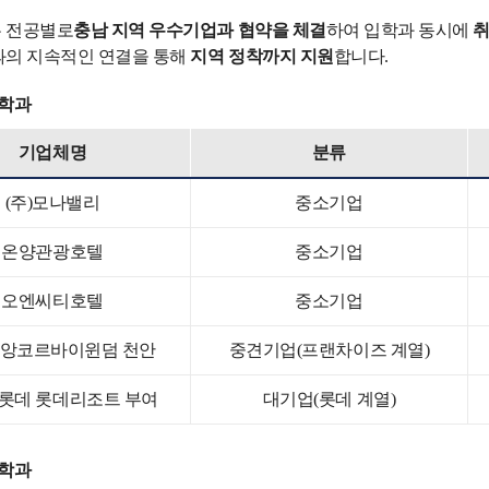
 전공별로
충남 지역 우수기업과 협약을 체결
하여 입학과 동시에
취
과의 지속적인 연결을 통해
지역 정착까지 지원
합니다.
스학과
기업체명
분류
(주)모나밸리
중소기업
온양관광호텔
중소기업
오엔씨티호텔
중소기업
앙코르바이윈덤 천안
중견기업(프랜차이즈 계열)
롯데 롯데리조트 부여
대기업(롯데 계열)
스학과