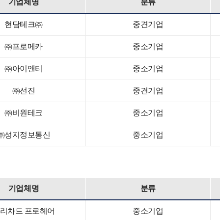
기업체명
분류
현담테크㈜
중견기업
㈜프로메카
중소기업
㈜아이앤티
중소기업
㈜선진
중견기업
㈜비원테크
중소기업
㈜성지정보통신
중소기업
기업체명
분류
리차드 프로헤어
중소기업