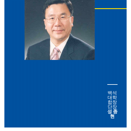
백석
대학
합창
단장
성 종
현