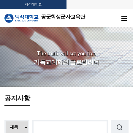
백석대학교
공군학생군사교육단
The truth will set you free
기독교대학의 글로벌리더
공지사항