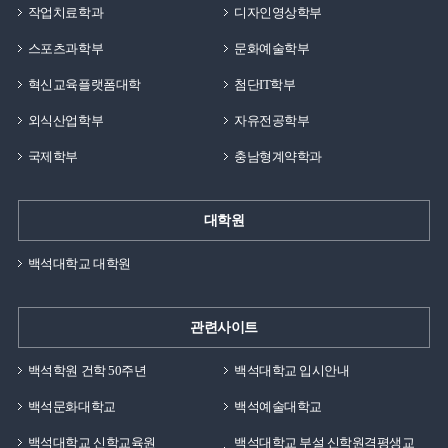
작업치료학과
디자인영상학부
스포츠과학부
문화예술학부
혁신교육플랫폼대학
첨단IT학부
외식산업학부
자유전공학부
국제학부
충남형계약학과
대학원
백석대학교 대학원
관련사이트
백석학원 건학 50주년
백석대학교 입시안내
백석문화대학교
백석예술대학교
백석대학교 신학교육원
백석대학교 부설 신학원격평생교