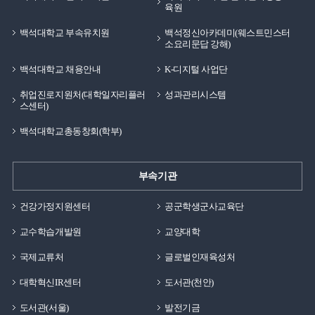
육원
백석대학교 부속유치원
백석정신아카데미(웨스트민스터
소요리문답 강해)
백석대학교 채용안내
K-디지털 사업단
취업진로지원처(대학일자리플러
성과관리시스템
스센터)
백석대학교총동창회(학부)
부속기관
건강가정지원센터
공군학생군사교육단
교수학습개발원
교양대학
국제교류처
글로벌인재육성처
대학혁신IR센터
도서관(천안)
도서관(서울)
발전기금