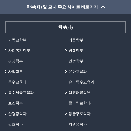
학부(과) 및 교내 주요 사이트 바로가기
학부(과)
기독교학부
어문학부
사회복지학부
경찰학부
경상학부
관광학부
사범학부
유아교육과
특수교육과
유아특수교육과
특수체육교육과
컴퓨터공학부
보건학부
물리치료학과
안경광학과
응급구조학과
간호학과
치위생학과