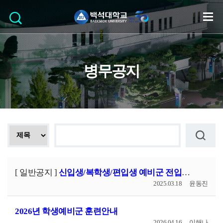
병무공지
[ 일반공지 ]
신입생/복학생/편입생 예비군 전입신고방법 안내
2025.03.18
윤동진
2026년 학생예비군 훈련안내
2026.04.16
이해나