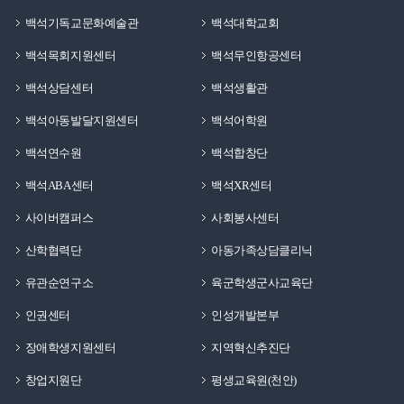
백석기독교문화예술관
백석대학교회
백석목회지원센터
백석무인항공센터
백석상담센터
백석생활관
백석아동발달지원센터
백석어학원
백석연수원
백석합창단
백석ABA센터
백석XR센터
사이버캠퍼스
사회봉사센터
산학협력단
아동가족상담클리닉
유관순연구소
육군학생군사교육단
인권센터
인성개발본부
장애학생지원센터
지역혁신추진단
창업지원단
평생교육원(천안)