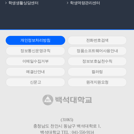
학생생활상담센터
학생역량관리센터
개인정보처리방침
전화번호검색
정보통신운영규칙
정품소프트웨어사용안내
이메일수집거부
정보보호실천수칙
예결산안내
컬러링
신문고
원격지원요청
(31065)
충청남도 천안시 동남구 백석대학로 1,
백석대학교 TEL : 041-550-9114